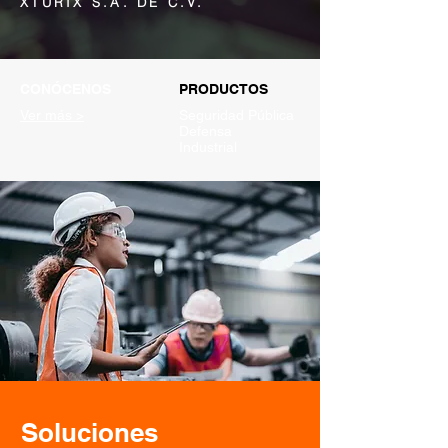
XTURIX S.A. DE C.V.
CONÓCENOS
PRODUCTOS
Ver más >
Seguridad Pública
Defensa
Industrial
Soluciones