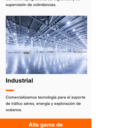
supervisión de colindancias.
Puedes
confiar.
Industrial
Distribución
de equipo
tecnológico.
Comercializamos tecnología para el soporte
de tráfico aéreo, energía y exploración de
océanos.
Alta gama de